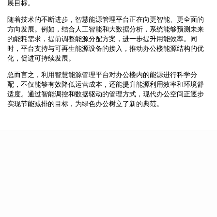
展目标。
随着技术的不断进步，智慧能源管理平台正在向更智能、更全面的
方向发展。例如，结合人工智能和大数据分析，系统能够预测未来
的能耗需求，提前调整能源分配方案，进一步提升用能效率。同
时，平台支持与可再生能源设备的接入，推动办公楼能源结构的优
化，促进可持续发展。
总而言之，利用智慧能源管理平台对办公楼内的能源进行科学分
配，不仅能够有效降低运营成本，还能提升能源利用效率和环境舒
适度。通过智能调控和数据驱动的管理方式，现代办公空间正逐步
实现节能减排的目标，为绿色办公树立了新的典范。