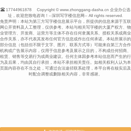
17744961878
Copyright © www.zhonggang-dasha.cn 企业办公选
址，欢迎您致电咨询！--深圳写字楼信息网-- All rights reserved.
免责声明：本站为第三方写字楼信息展示平台，所提供的信息来源于互联
网公开资料及人工整理，仅供参考。本站与相关写字楼的大厦产权方、物
业管理方、开发商、运营方等主体不存在任何隶属关系、授权关系或商业
合作关系，亦不代表其发布任何官方信息或作出任何承诺。本站所展示的
部分信息（包括但不限于文字、图片、联系方式等）可能来自第三方合作
机构或广告展示内容，仅用于信息参考及展示之目的，不构成任何招商、
租赁、销售等交易行为或商业建议。任何主体因参考本站信息而产生的行
为及后果，均由其自行承担，本站不承担相关责任。如相关权利人认为本
页面内容存在不当之处，可通过合法途径联系处理，本平台将在核实后及
时配合调整或删除相关内容，非常感谢。