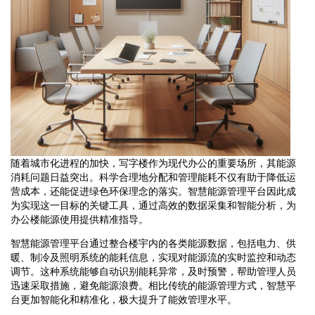
随着城市化进程的加快，写字楼作为现代办公的重要场所，其能源
消耗问题日益突出。科学合理地分配和管理能耗不仅有助于降低运
营成本，还能促进绿色环保理念的落实。智慧能源管理平台因此成
为实现这一目标的关键工具，通过高效的数据采集和智能分析，为
办公楼能源使用提供精准指导。
智慧能源管理平台通过整合楼宇内的各类能源数据，包括电力、供
暖、制冷及照明系统的能耗信息，实现对能源流的实时监控和动态
调节。这种系统能够自动识别能耗异常，及时预警，帮助管理人员
迅速采取措施，避免能源浪费。相比传统的能源管理方式，智慧平
台更加智能化和精准化，极大提升了能效管理水平。