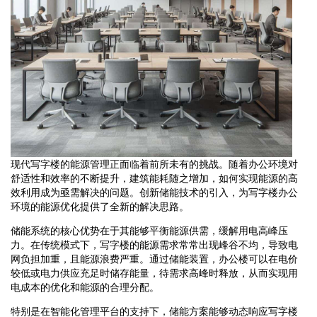
现代写字楼的能源管理正面临着前所未有的挑战。随着办公环境对
舒适性和效率的不断提升，建筑能耗随之增加，如何实现能源的高
效利用成为亟需解决的问题。创新储能技术的引入，为写字楼办公
环境的能源优化提供了全新的解决思路。
储能系统的核心优势在于其能够平衡能源供需，缓解用电高峰压
力。在传统模式下，写字楼的能源需求常常出现峰谷不均，导致电
网负担加重，且能源浪费严重。通过储能装置，办公楼可以在电价
较低或电力供应充足时储存能量，待需求高峰时释放，从而实现用
电成本的优化和能源的合理分配。
特别是在智能化管理平台的支持下，储能方案能够动态响应写字楼