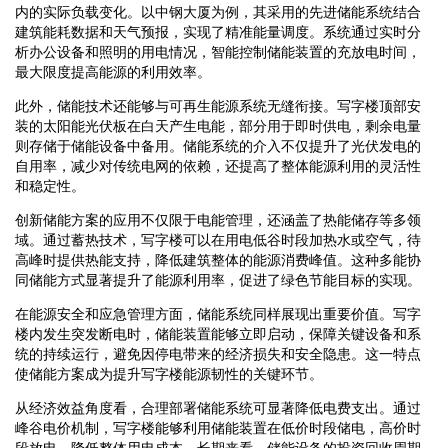
内的实际负载变化。以中钢大厦为例，其采用的先进储能系统结合
建筑能耗数据和天气预报，实现了精准能量调度。系统通过实时分
析办公设备和照明的用电情况，智能控制储能装置的充放电时间，
最大限度提高能源的利用效率。
此外，储能技术还能够与可再生能源系统无缝衔接。写字楼顶部安
装的太阳能光伏板在白天产生电能，部分用于即时供电，剩余电量
则存储于储能设备中备用。储能系统的介入不仅提升了光伏发电的
自用率，减少对传统电网的依赖，还提高了整体能源利用的灵活性
和稳定性。
创新储能方案的应用不仅限于电能管理，还涵盖了热能储存等多领
域。通过蓄热技术，写字楼可以在用电低谷时段加热水或空气，待
高峰时提供热能支持，降低建筑整体的能源消费峰值。这种多能协
同储能方式显著提升了能源利用率，促进了绿色节能目标的实现。
在能源安全和应急管理方面，储能系统同样展现出重要价值。写字
楼内发生突发断电时，储能装置能够立即启动，保障关键设备和系
统的持续运行，避免因停电带来的经济损失和安全隐患。这一特点
使储能方案成为提升写字楼能源韧性的关键环节。
从经济效益角度看，合理部署储能系统可显著降低电费支出。通过
峰谷电价机制，写字楼能够利用储能装置在低价时段储电，高价时
段放电，降低整体用电成本。长期来看，储能设备的投资回收周期