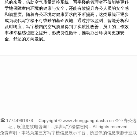
总的来看，借助空气质量监控系统，写字楼的管理者不仅能够更科
学地保障室内环境的健康与安全，还能有效提升办公人员的安全感
和满意度。随着办公环境对健康要求的不断提高，这类系统正逐步
成为现代写字楼不可或缺的基础设施。通过持续监测、智能分析和
及时响应，写字楼内的空气质量得到了实质性改善，员工的工作效
率和幸福感也随之提升，形成良性循环，推动办公环境向更加安
全、舒适的方向发展。
17744961878
Copyright © www.zhonggang-dasha.cn 企业办公选
址，欢迎您致电咨询！--深圳写字楼信息网-- All rights reserved.
免责声明：本站为第三方写字楼信息展示平台，所提供的信息来源于互联